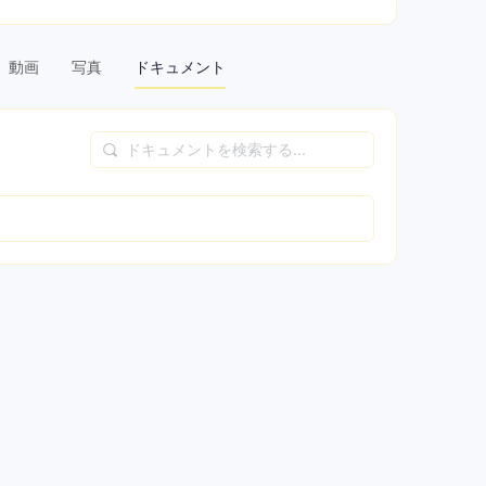
動画
写真
ドキュメント
ド
キ
ュ
メ
ン
ト
を
検
索
す
る...