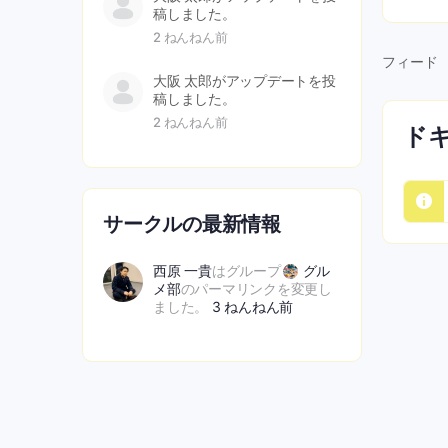
稿しました。
2 ねんねん前
フィード
大阪 太郎
がアップデートを投
稿しました。
2 ねんねん前
ド
サークルの最新情報
西原 一貴
はグループ
グル
メ部
のパーマリンクを変更し
ました。
3 ねんねん前