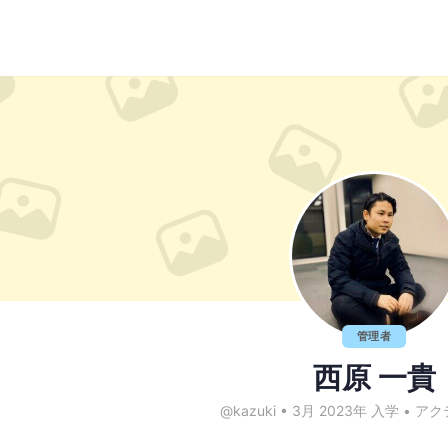
管理者
西原 一貴
@kazuki
•
3月 2023年 入学
•
アクテ